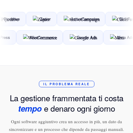
pedrive
Zapier
ActiveCampaign
ClickFunnel
WordPress
WooCommerce
Google Ads
Me
IL PROBLEMA REALE
La gestione frammentata ti costa
tempo
e denaro ogni giorno
Ogni software aggiuntivo crea un accesso in più, un dato da
sincronizzare e un processo che dipende da passaggi manuali.