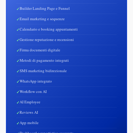
Builder Landing Page e Funnel
Email marketing e sequenze
Calendario e booking appuntamenti
Gestione reputazione e recensioni
Firma documenti digitale
Metodi di pagamento integrati
SMS marketing bidirezionale
WhatsApp integrato
Workflow con AI
AI Employee
Reviews AI
App mobile