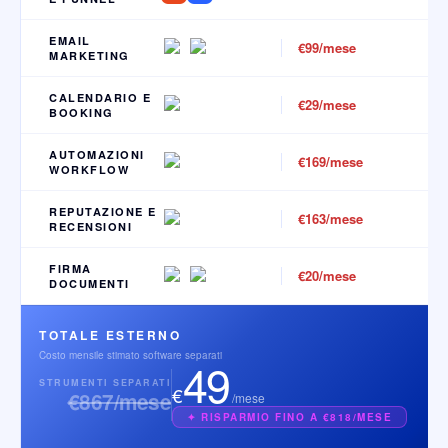
EMAIL
€99/mese
MARKETING
CALENDARIO E
€29/mese
BOOKING
AUTOMAZIONI
€169/mese
WORKFLOW
REPUTAZIONE E
€163/mese
RECENSIONI
FIRMA
€20/mese
DOCUMENTI
TOTALE ESTERNO
Costo mensile stimato software separati
49
STRUMENTI SEPARATI
€
€867/mese
/mese
✦ RISPARMIO FINO A €818/MESE