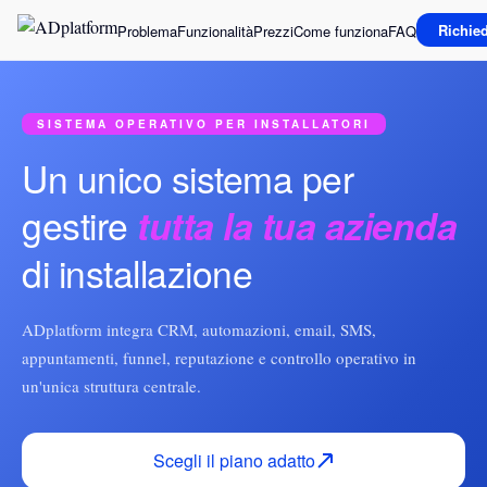
Richie
Problema
Funzionalità
Prezzi
Come funziona
FAQ
SISTEMA OPERATIVO PER INSTALLATORI
Un unico sistema per
gestire
tutta la tua azienda
di installazione
ADplatform integra CRM, automazioni, email, SMS,
appuntamenti, funnel, reputazione e controllo operativo in
un'unica struttura centrale.
Scegli il piano adatto